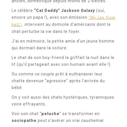
ancien, domestiqué depuis moins de 2 siècles.
Le célèbre
“Cat Daddy” Jackson Galaxy
(oui,
“My cas from
encore un papa !), avec son émission
hell”
, intervient au domicile d'amércains dont le
chat perturbe la vie dans le foyer.
J’ai en mémoire, la petite amie d’un jeune homme
qui dormait dans la voiture.
Le chat de son boy-friend la griffait la nuit dans le
lit (qu’il partageait avec son humain avant elle !)
Ou comme ce couple prêt à euthanasier leur
chatte devenue “agressive” après l’arrivée du
bébé.
On y voit aussi des chats hystériques, tyranniques
voire effrayants.
Voir son chat “
peluche
” se transformer en
sociopathe
peut s’avérer un vrai cauchemar.